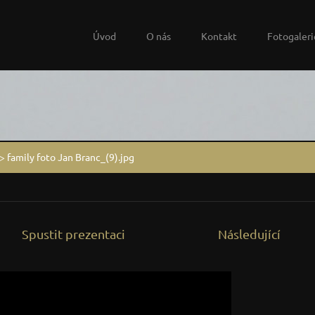
Úvod
O nás
Kontakt
Fotogaleri
>
family foto Jan Branc_(9).jpg
Spustit prezentaci
Následující