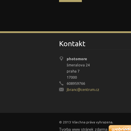
Kontakt
photomore
šmeralova 24
praha 7
17000
608959766
jbranc@c
entrum.c
z
© 2013 Všechna práva vyhrazena.
Tvorba www stránek zdarma