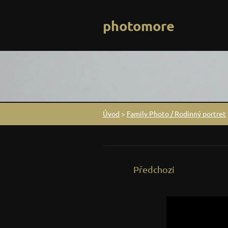
photomore
Úvod
>
Family Photo / Rodinný portret
Předchozí