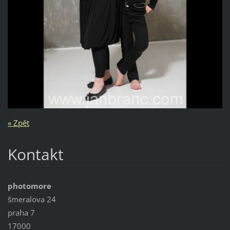
« Zpět
Kontakt
photomore
šmeralova 24
praha 7
17000