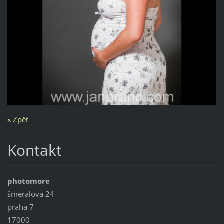
« Zpět
Kontakt
photomore
šmeralova 24
praha 7
17000