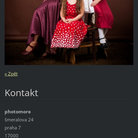
« Zpět
Kontakt
photomore
šmeralova 24
praha 7
17000