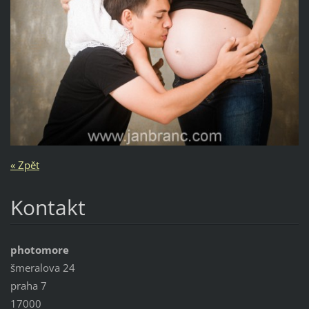
« Zpět
Kontakt
photomore
šmeralova 24
praha 7
17000