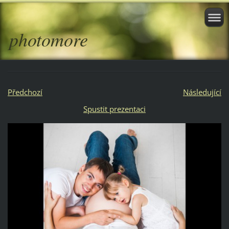
photomore
Předchozí
Následující
Spustit prezentaci