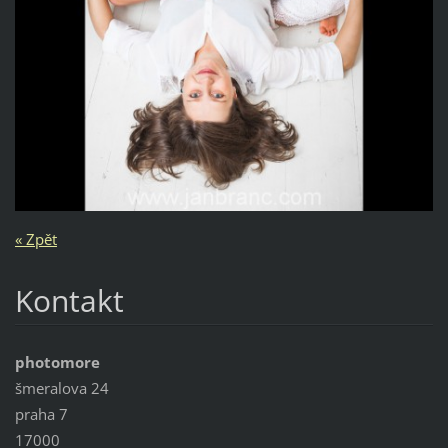
« Zpět
Kontakt
photomore
šmeralova 24
praha 7
17000