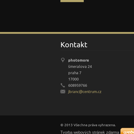
Kontakt
photomore
šmeralova 24
praha 7
17000
608959766
jbranc@c
entrum.c
z
© 2013 Všechna práva vyhrazena.
Tvorba webových stránek zdarma