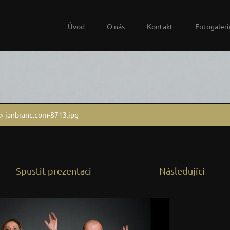
Úvod
O nás
Kontakt
Fotogaleri
>
janbranc.com-8713.jpg
Spustit prezentaci
Následující