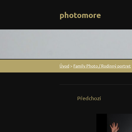
photomore
Úvod
>
Family Photo / Rodinný portret
Předchozí