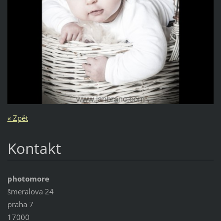
« Zpět
Kontakt
photomore
šmeralova 24
praha 7
17000