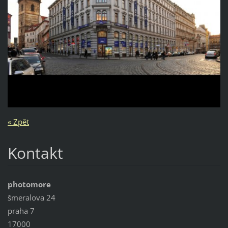
« Zpět
Kontakt
photomore
šmeralova 24
praha 7
17000