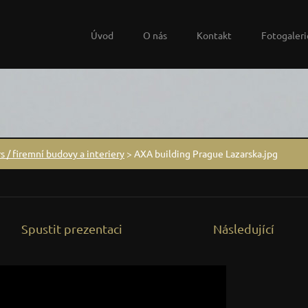
Úvod
O nás
Kontakt
Fotogaleri
s / firemní budovy a interiery
>
AXA building Prague Lazarska.jpg
Spustit prezentaci
Následující