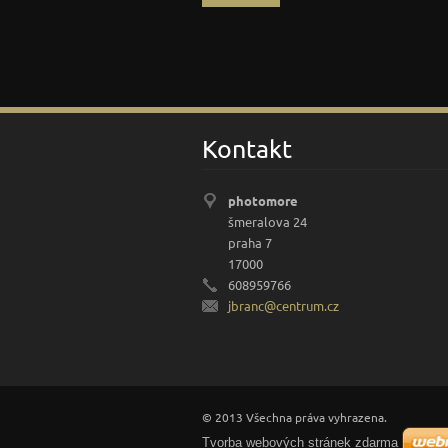
Kontakt
photomore
šmeralova 24
praha 7
17000
608959766
jbranc@c
entrum.c
z
© 2013 Všechna práva vyhrazena.
Tvorba webových stránek zdarma