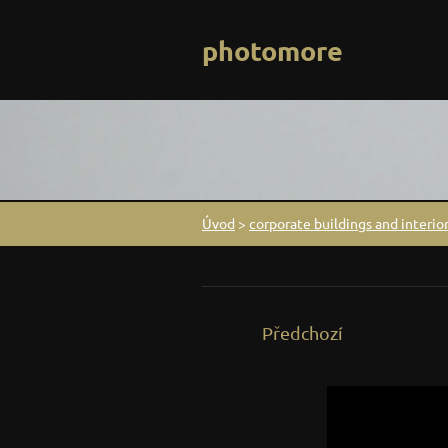
photomore
Úvod
>
corporate buildings and interior
Předchozí