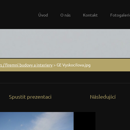
Úvod
O nás
Kontakt
Fotogaleri
s / firemní budovy a interiery
>
GE Vyskocilova.jpg
Spustit prezentaci
Následující