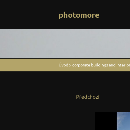
photomore
Úvod
>
corporate buildings and interior
Předchozí