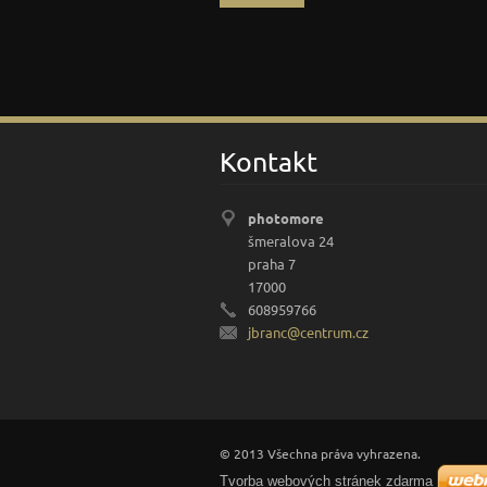
Kontakt
photomore
šmeralova 24
praha 7
17000
608959766
jbranc@c
entrum.c
z
© 2013 Všechna práva vyhrazena.
Tvorba webových stránek zdarma