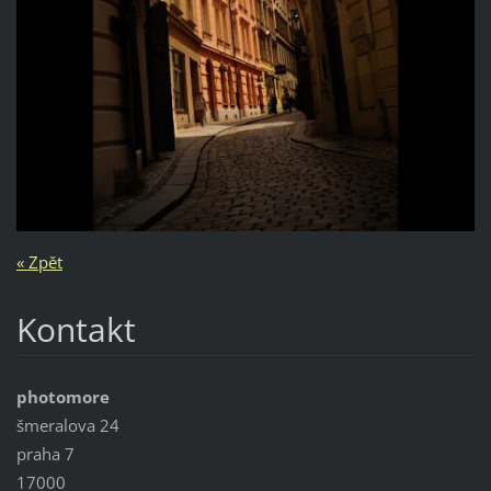
« Zpět
Kontakt
photomore
šmeralova 24
praha 7
17000