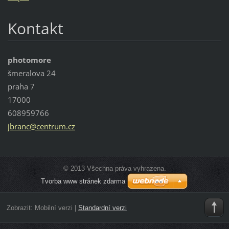
Kontakt
photomore
šmeralova 24
praha 7
17000
608959766
jbranc@c
entrum.c
z
© 2013 Všechna práva vyhrazena.
Tvorba www stránek zdarma
Zobrazit:
Mobilní verzi
|
Standardní verzi