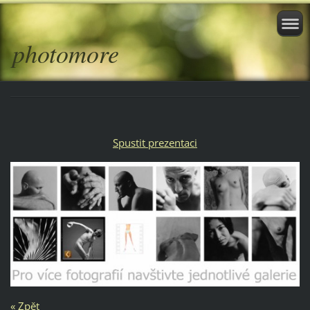
photomore
Spustit prezentaci
« Zpět