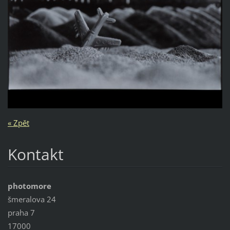
« Zpět
Kontakt
photomore
šmeralova 24
praha 7
17000