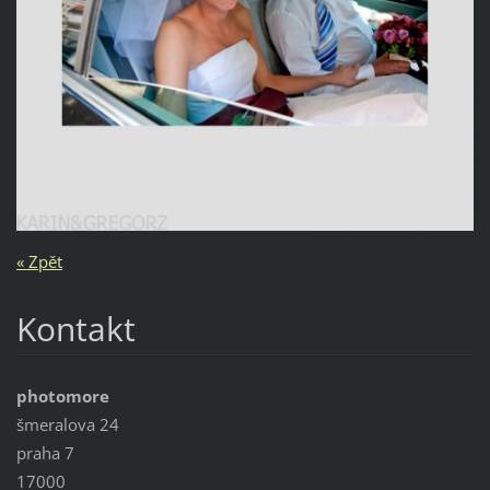
« Zpět
Kontakt
photomore
šmeralova 24
praha 7
17000