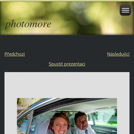
photomore
Předchozí
Následující
Spustit prezentaci