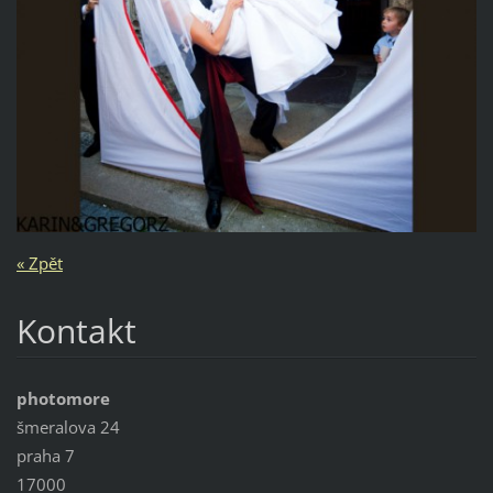
« Zpět
Kontakt
photomore
šmeralova 24
praha 7
17000