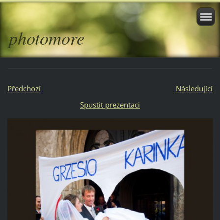
photomore
Předchozí
Následující
Spustit prezentaci