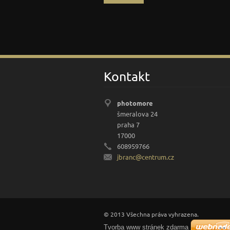
Kontakt
photomore
šmeralova 24
praha 7
17000
608959766
jbranc@c
entrum.c
z
© 2013 Všechna práva vyhrazena.
Tvorba www stránek zdarma