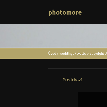
photomore
Úvod
>
weddings / svatby
>
copyright 
Předchozí