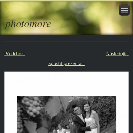
photomore
Předchozí
Následující
Spustit prezentaci