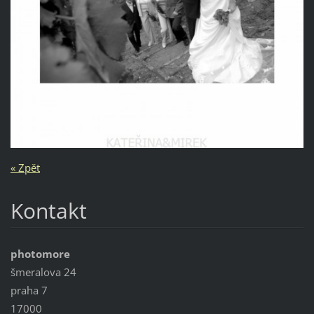
« Zpět
Kontakt
photomore
šmeralova 24
praha 7
17000