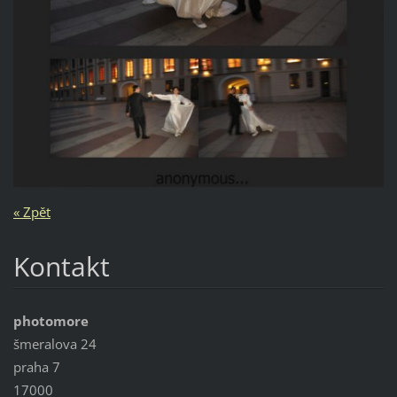
« Zpět
Kontakt
photomore
šmeralova 24
praha 7
17000