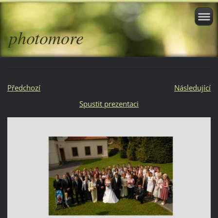
photomore
Předchozí
Následující
Spustit prezentaci