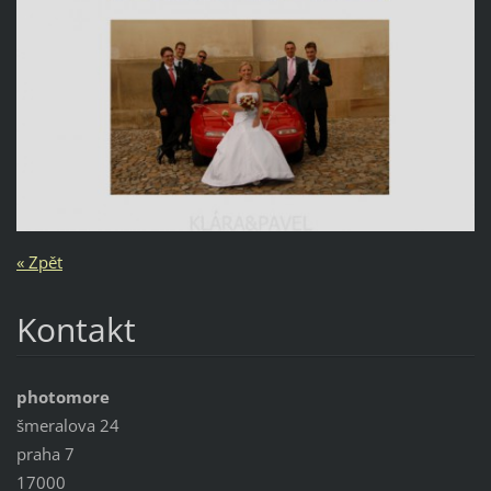
« Zpět
Kontakt
photomore
šmeralova 24
praha 7
17000