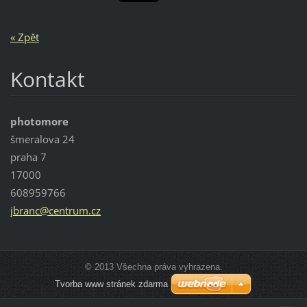
« Zpět
Kontakt
photomore
šmeralova 24
praha 7
17000
608959766
jbranc@c
entrum.c
z
© 2013 Všechna práva vyhrazena.
Tvorba www stránek zdarma