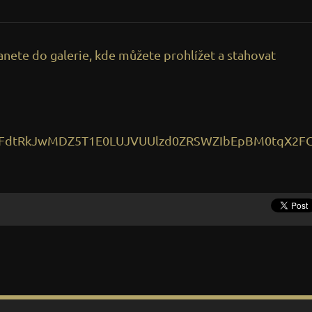
tanete do galerie, kde můžete prohlížet a stahovat
SFdtRkJwMDZ5T1E0LUJVUUlzd0ZRSWZIbEpBM0tqX2F