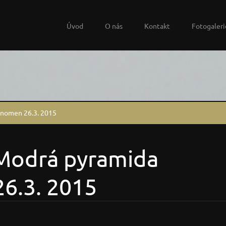
Úvod
O nás
Kontakt
Fotogaleri
enomen 26.3. 2015
 Modrá pyramida
6.3. 2015