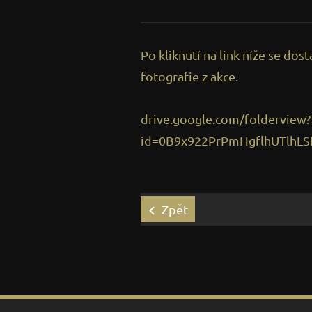
Po kliknutí na link níže se dos
fotografie z akce.
drive.google.com/folderview?
id=0B9x922PrPmHgflhUTlhL
Zpět