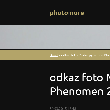
photomore
Úvod
>
odkaz foto Modrá pyramida Ph
odkaz foto
Phenomen 2
30.03.2015 12:48