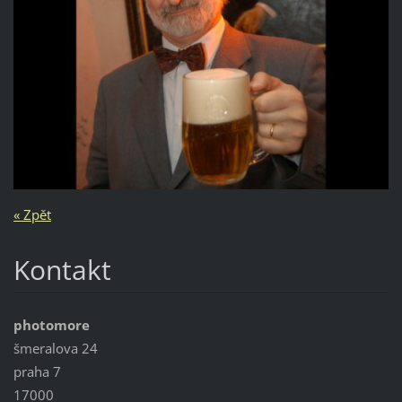
« Zpět
Kontakt
photomore
šmeralova 24
praha 7
17000