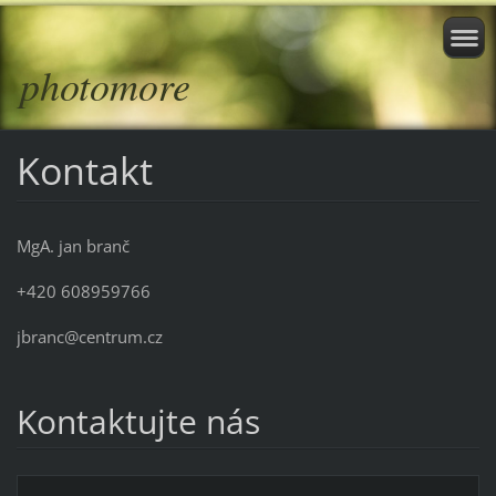
photomore
Kontakt
MgA. jan branč
+420 608959766
jbranc@centrum.cz
Kontaktujte nás