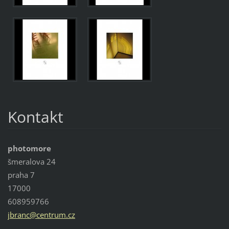
Kontakt
photomore
šmeralova 24
praha 7
17000
608959766
jbranc@c
entrum.c
z