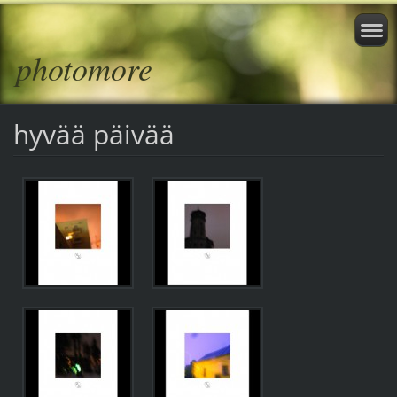
photomore
hyvää päivää