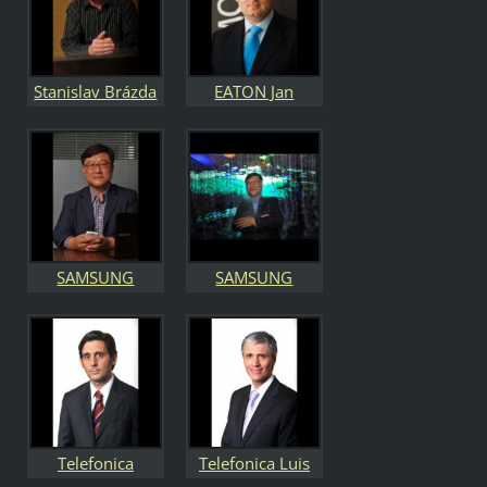
Stanislav Brázda
EATON Jan
key account
Vondraš ředitel
Bauknecht
Evropského
inovačního
centra
společnosti
SAMSUNG
SAMSUNG
generální ředitel
generální ředitel
Choi Gee-sung
Choi Gee-sung
Telefonica
Telefonica Luis