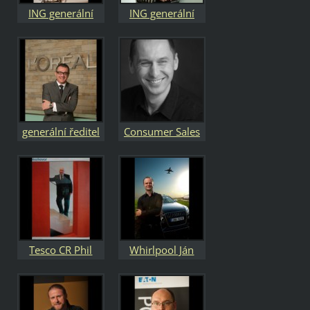
ING generální
ING generální
ředitelka Alexis
ředitelka Renata
George
Mrázová
generální ředitel
Consumer Sales
Laurent
Manager at
Boukobza L
NVIDIA Petr
´ORÉAL ČR
Sedloň
Tesco CR Phil
Whirlpool Ján
Clarke generální
Živný ředitel
ředitel
oddělení
marketingu