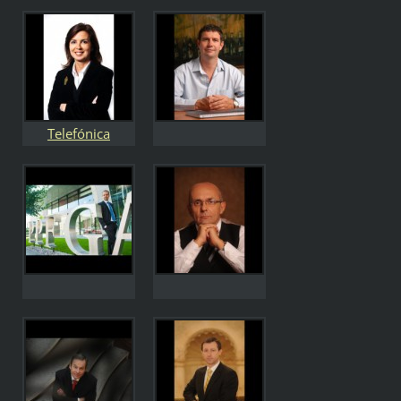
generální ředitel
Antonio Malvido
José María
předseda
Álvarez-Pallete
představenstva a
López
generální ředitel
Telefónica
místopředsedkyn
ě dozorčí rady
María Eva Castillo
Sanz