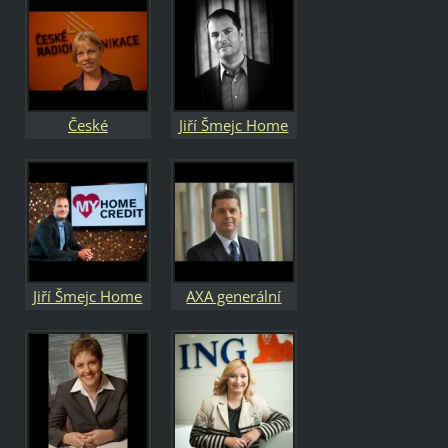
spořitelna
spořitelna
představenstvo
představenstvo
České
Jiří Šmejc Home
radiokomunikace
Credit
generální
ředitelka Jane
Hannah
Jiří Šmejc Home
AXA generální
Credit
ředitel Martin
Vogl