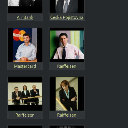
Air Bank
Česká Pojišťovna
představenstvo
Generální ředitel
Jaroslav Mlynář
Mastercard
Raiffeisen
Generální ředitel
stavební
Jan Čárný
spořitelna
generální ředitel
Jan Jeníček
Raiffeisen
Raiffeisen
stavební
stavební