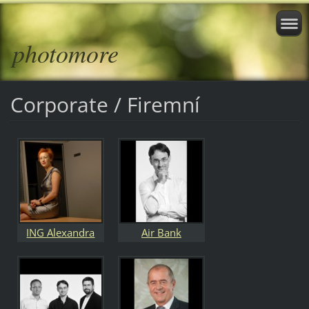
photomore
Corporate / Firemní
ING Alexandra
Air Bank
Gjurič tisková
generální ředitel
mluvčí
Erich Čomor