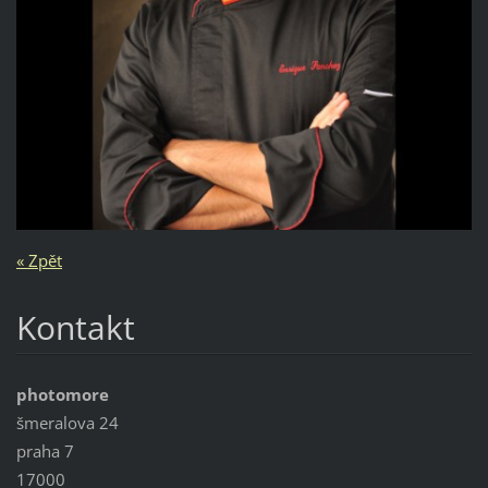
« Zpět
Kontakt
photomore
šmeralova 24
praha 7
17000