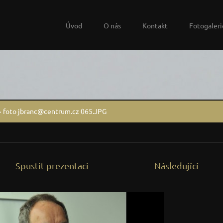
Úvod
O nás
Kontakt
Fotogaleri
>
foto jbranc@centrum.cz 065.JPG
Spustit prezentaci
Následující