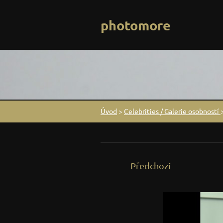
photomore
Úvod
>
Celebrities / Galerie osobností
Předchozí