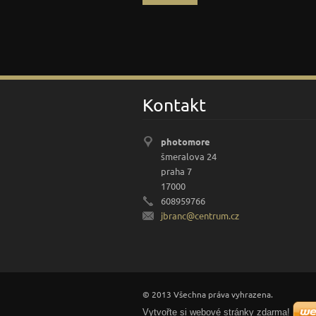
Kontakt
photomore
šmeralova 24
praha 7
17000
608959766
jbranc@c
entrum.c
z
© 2013 Všechna práva vyhrazena.
Vytvořte si webové stránky zdarma!