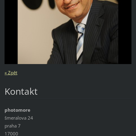
« Zpět
Kontakt
photomore
šmeralova 24
praha 7
17000