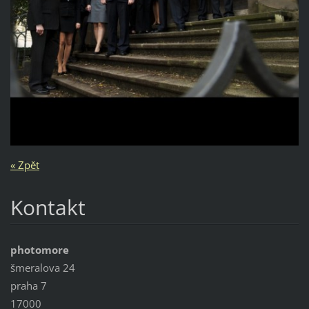
« Zpět
Kontakt
photomore
šmeralova 24
praha 7
17000