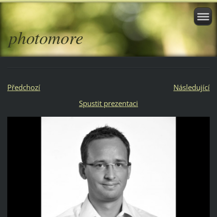
photomore
Předchozí
Následující
Spustit prezentaci