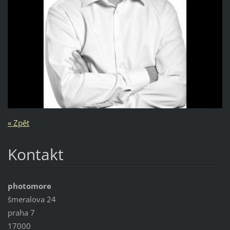
« Zpět
Kontakt
photomore
šmeralova 24
praha 7
17000