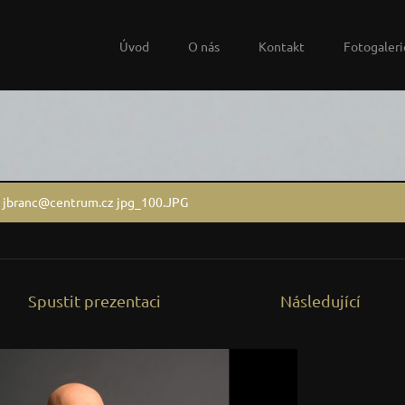
Úvod
O nás
Kontakt
Fotogaleri
t jbranc@centrum.cz jpg_100.JPG
Spustit prezentaci
Následující