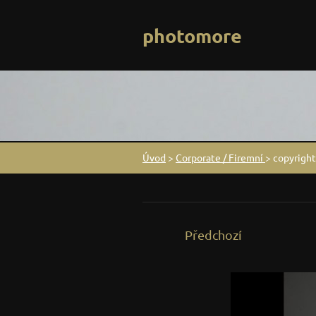
photomore
Úvod
>
Corporate / Firemní
>
copyrigh
Předchozí