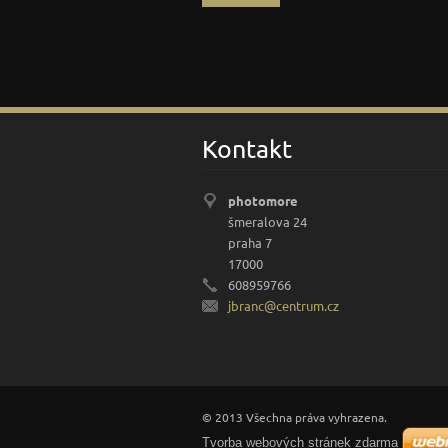
Kontakt
photomore
šmeralova 24
praha 7
17000
608959766
jbranc@c
entrum.c
z
© 2013 Všechna práva vyhrazena.
Tvorba webových stránek zdarma