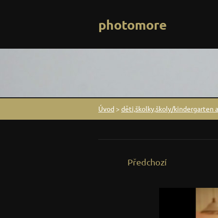
photomore
Úvod
>
děti,školky,školy/kindergarten 
Předchozí