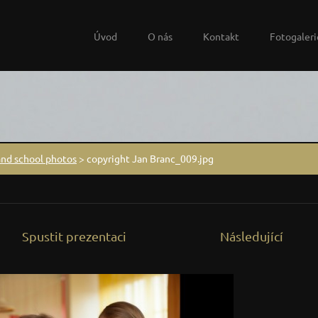
Úvod
O nás
Kontakt
Fotogaleri
and school photos
>
copyright Jan Branc_009.jpg
Spustit prezentaci
Následující