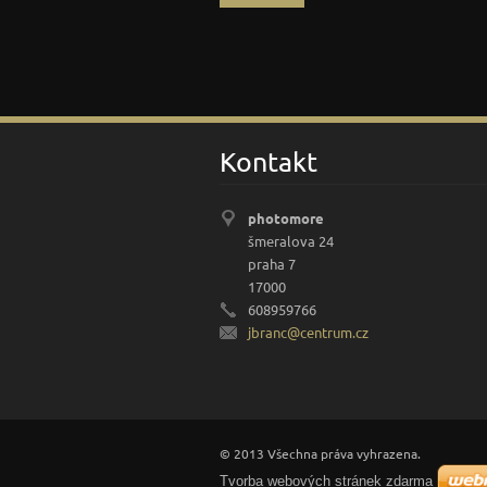
Kontakt
photomore
šmeralova 24
praha 7
17000
608959766
jbranc@c
entrum.c
z
© 2013 Všechna práva vyhrazena.
Tvorba webových stránek zdarma