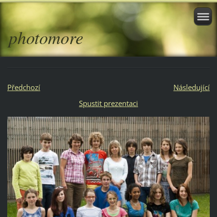
photomore
Předchozí
Následující
Spustit prezentaci