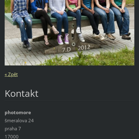
« Zpět
Kontakt
photomore
šmeralova 24
praha 7
17000