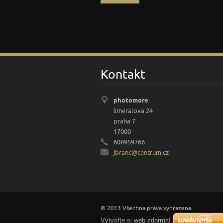
Kontakt
photomore
šmeralova 24
praha 7
17000
608959766
jbranc@c
entrum.c
z
© 2013 Všechna práva vyhrazena.
Vytvořte si web zdarma!