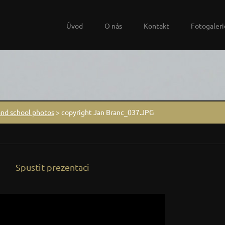
Úvod
O nás
Kontakt
Fotogaleri
and school photos
>
copyright Jan Branc_037.JPG
Spustit prezentaci