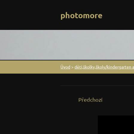
photomore
Úvod
>
děti,školky,školy/kindergarten 
Předchozí