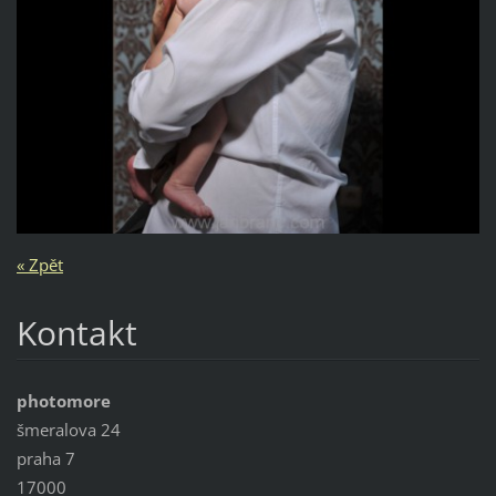
« Zpět
Kontakt
photomore
šmeralova 24
praha 7
17000