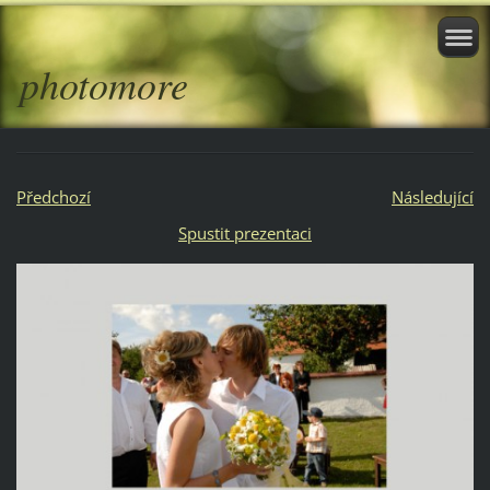
photomore
Předchozí
Následující
Spustit prezentaci