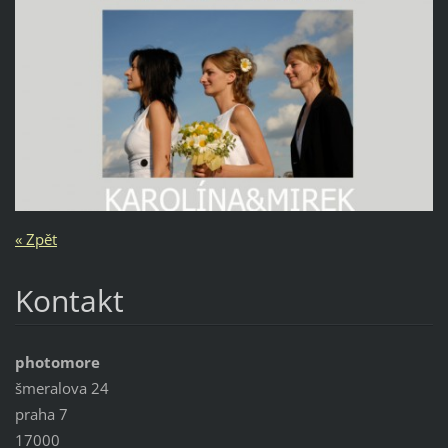
« Zpět
Kontakt
photomore
šmeralova 24
praha 7
17000