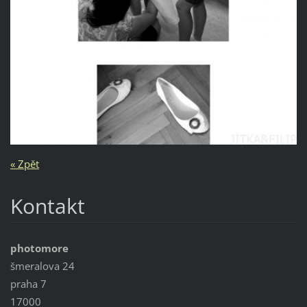
« Zpět
Kontakt
photomore
šmeralova 24
praha 7
17000