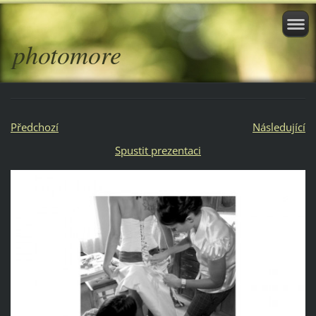
photomore
Předchozí
Následující
Spustit prezentaci