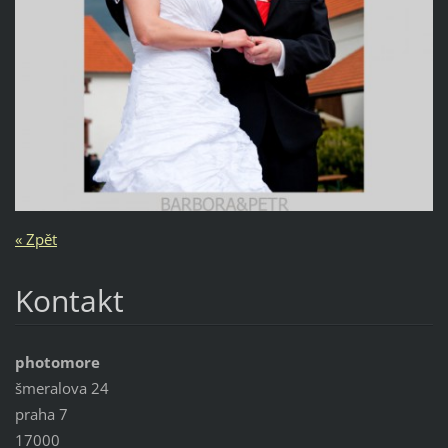
« Zpět
Kontakt
photomore
šmeralova 24
praha 7
17000