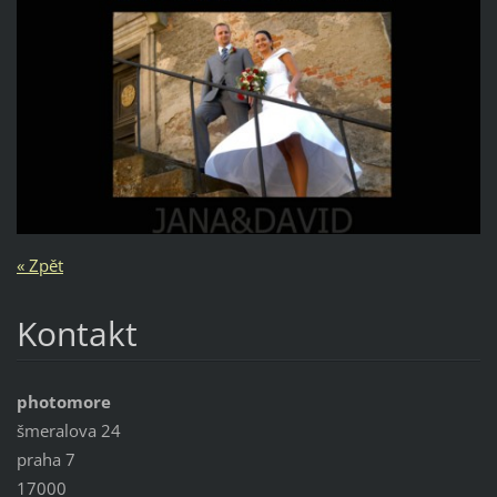
« Zpět
Kontakt
photomore
šmeralova 24
praha 7
17000