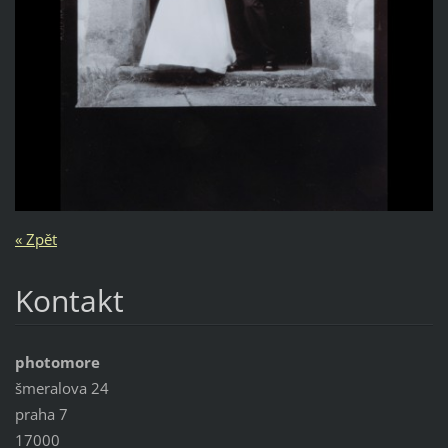
« Zpět
Kontakt
photomore
šmeralova 24
praha 7
17000