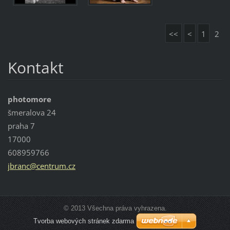
<<
<
1
2
Kontakt
photomore
šmeralova 24
praha 7
17000
608959766
jbranc@c
entrum.c
z
© 2013 Všechna práva vyhrazena.
Tvorba webových stránek zdarma