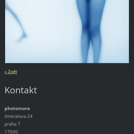
« Zpět
Kontakt
photomore
šmeralova 24
praha 7
17000