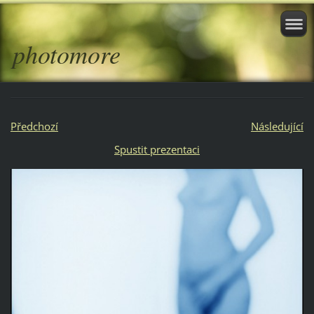
photomore
Předchozí
Následující
Spustit prezentaci