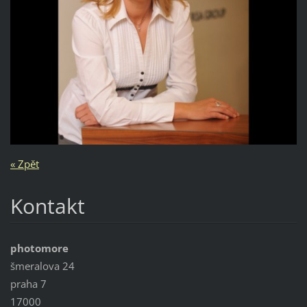
« Zpět
Kontakt
photomore
šmeralova 24
praha 7
17000