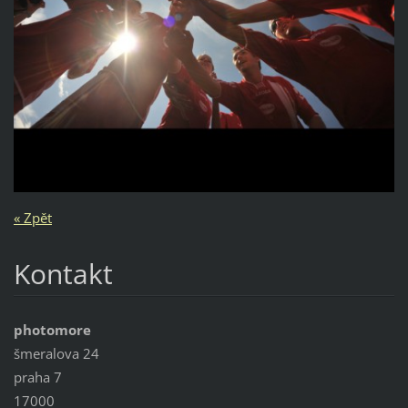
« Zpět
Kontakt
photomore
šmeralova 24
praha 7
17000