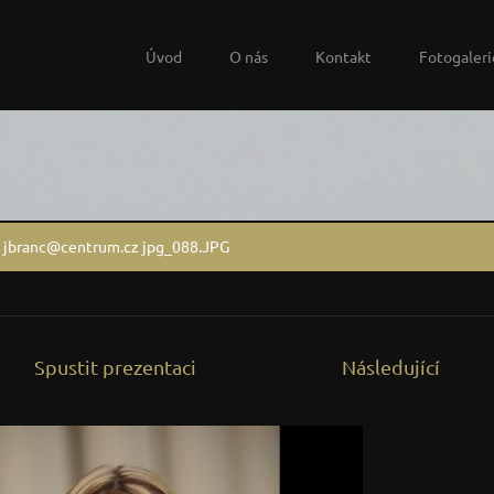
Úvod
O nás
Kontakt
Fotogaleri
t jbranc@centrum.cz jpg_088.JPG
Spustit prezentaci
Následující