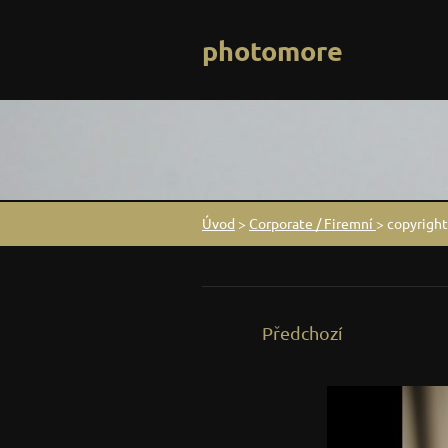
photomore
Úvod
>
Corporate / Firemní
>
copyrigh
Předchozí