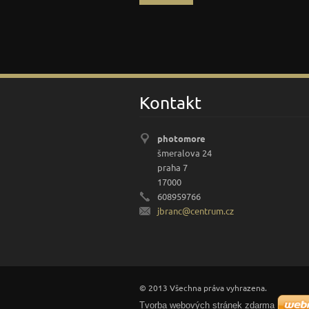
Kontakt
photomore
šmeralova 24
praha 7
17000
608959766
jbranc@c
entrum.c
z
© 2013 Všechna práva vyhrazena.
Tvorba webových stránek zdarma