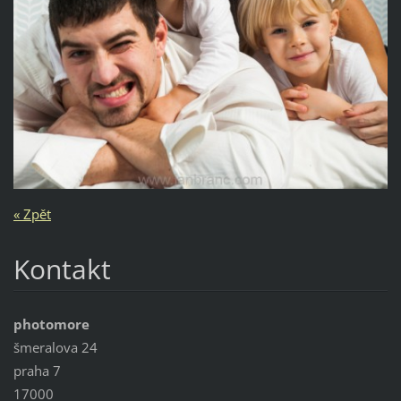
« Zpět
Kontakt
photomore
šmeralova 24
praha 7
17000