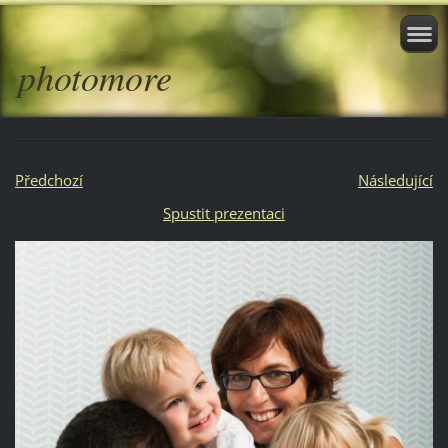
photomore
Předchozí
Následující
Spustit prezentaci