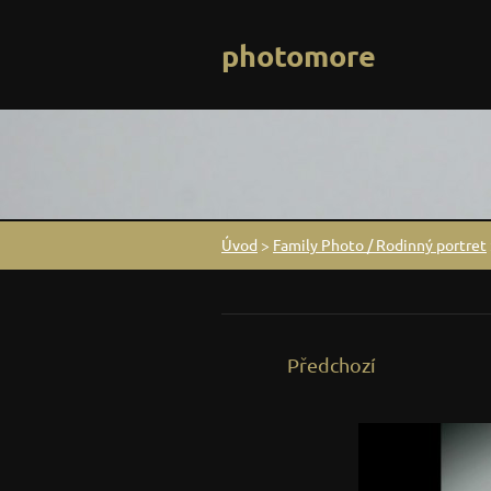
photomore
Úvod
>
Family Photo / Rodinný portret
Předchozí