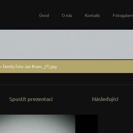
Úvod
O nás
Kontakt
Fotogaleri
>
family foto Jan Branc_(7).jpg
Spustit prezentaci
Následující