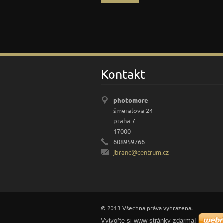
Kontakt
photomore
šmeralova 24
praha 7
17000
608959766
jbranc@c
entrum.c
z
© 2013 Všechna práva vyhrazena.
Vytvořte si www stránky zdarma!