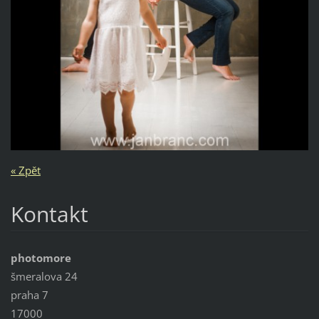
« Zpět
Kontakt
photomore
šmeralova 24
praha 7
17000