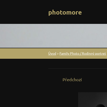
photomore
Úvod
>
Family Photo / Rodinný portret
Předchozí