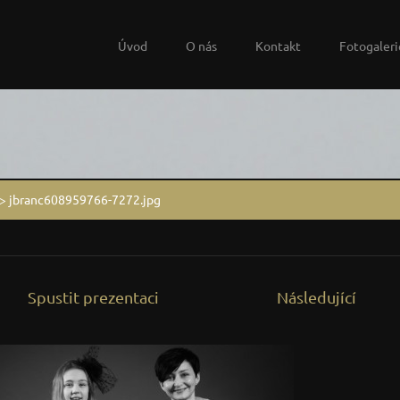
Úvod
O nás
Kontakt
Fotogaleri
>
jbranc608959766-7272.jpg
Spustit prezentaci
Následující