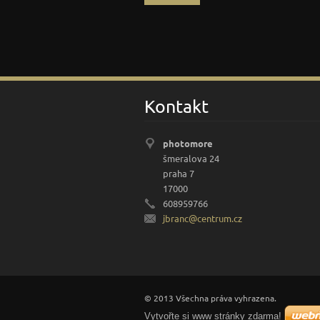
Kontakt
photomore
šmeralova 24
praha 7
17000
608959766
jbranc@c
entrum.c
z
© 2013 Všechna práva vyhrazena.
Vytvořte si www stránky zdarma!